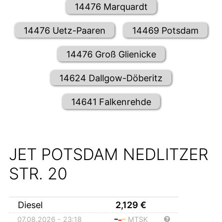
14476 Marquardt
14476 Uetz-Paaren
14469 Potsdam
14476 Groß Glienicke
14624 Dallgow-Döberitz
14641 Falkenrehde
JET POTSDAM NEDLITZER
STR. 20
Diesel
2,129
€
07.08.2026 - 23:18
MTSK