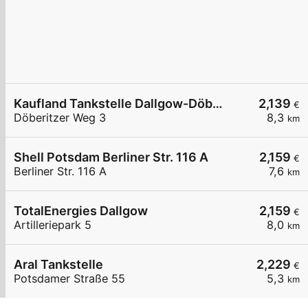
Kaufland Tankstelle Dallgow-Döberitz
2,139
€
Döberitzer Weg 3
8,3
km
Shell Potsdam Berliner Str. 116 A
2,159
€
Berliner Str. 116 A
7,6
km
TotalEnergies Dallgow
2,159
€
Artilleriepark 5
8,0
km
Aral Tankstelle
2,229
€
Potsdamer Straße 55
5,3
km