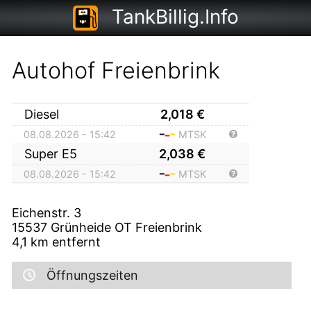
TankBillig.Info
Autohof Freienbrink
Diesel
2,018
€
08.08.2026 - 15:42
MTSK
Super E5
2,038
€
08.08.2026 - 15:42
MTSK
Eichenstr. 3
15537
Grünheide OT Freienbrink
4,1
km entfernt
Öffnungszeiten