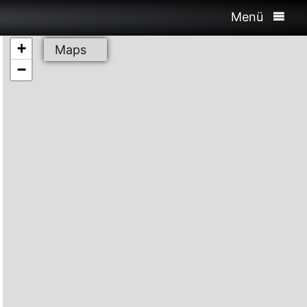
Menü
+
Maps
−