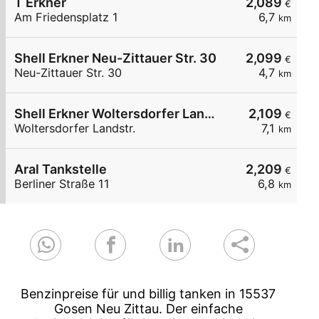
T Erkner
2,089
€
Am Friedensplatz 1
6,7
km
Shell Erkner Neu-Zittauer Str. 30
2,099
€
Neu-Zittauer Str. 30
4,7
km
Shell Erkner Woltersdorfer Landstr.
2,109
€
Woltersdorfer Landstr.
7,1
km
Aral Tankstelle
2,209
€
Berliner Straße 11
6,8
km
Benzinpreise für und billig tanken in 15537
Gosen Neu Zittau. Der einfache