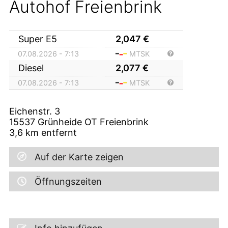
Autohof Freienbrink
Super E5
2,047
€
07.08.2026 - 7:13
MTSK
Diesel
2,077
€
07.08.2026 - 7:13
MTSK
Eichenstr. 3
15537
Grünheide OT Freienbrink
3,6
km entfernt
Auf der Karte zeigen
Öffnungszeiten