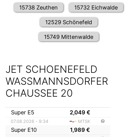
15738 Zeuthen
15732 Eichwalde
12529 Schönefeld
15749 Mittenwalde
JET SCHOENEFELD
WASSMANNSDORFER
CHAUSSEE 20
Super E5
2,049
€
07.08.2026 - 9:34
MTSK
Super E10
1,989
€