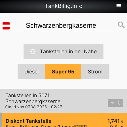
TankBillig.Info
Tankstellen in der Nähe
Diesel
Super 95
Strom
Tankstellen in 5071
Schwarzenbergkaserne
Stand von 07.08.2026 - 02:27
Diskont Tankstelle
1,741
€
Franz-Brötzner-Strasse 3 (am HOFER Parkplatz)
0,8