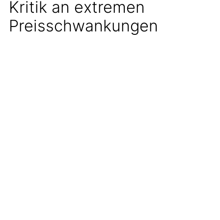
Kritik an extremen
Preisschwankungen
Diese rasanten Preisveränderungen stoßen
beim Tankstellen-Interessenverband (TIV)
auf scharfe Kritik. Geschäftsführer Jochen
Wilhelm beklagt, dass Mineralölkonzerne
ihre Marktposition rücksichtslos ausnutzen
würden. „Die Preise purzeln täglich
mehrfach“, kritisiert Wilhelm und spricht von
regelrechten „Verwirrungspreisen“.
Eine aktuelle Analyse des Vergleichsportals
benzinpreis.de untermauert diese Kritik mit
beeindruckenden Zahlen: Bei der
Untersuchung von über 14.000 deutschen
Tankstellen meldeten mehr als 11.000
Stationen zwischen dem 12. und 18. Mai
Preise, die teilweise weniger als eine
Viertelstunde Gültigkeit hatten. Bei 3.851