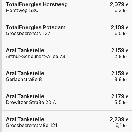
TotalEnergies Horstweg
2,079
€
Horstweg 53C
6,3
km
TotalEnergies Potsdam
2,109
€
Grossbeerenstr. 137
6,0
km
Aral Tankstelle
2,159
€
Arthur-Scheunert-Allee 73
2,8
km
Aral Tankstelle
2,159
€
Gerlachstraße 8
3,9
km
Aral Tankstelle
2,179
€
Drewitzer Straße 20 A
5,5
km
Aral Tankstelle
2,239
€
Grossbeerenstraße 121
6,1
km