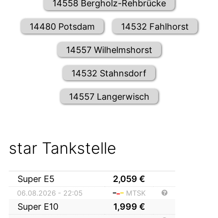
14558 Bergholz-Rehbrücke
14480 Potsdam
14532 Fahlhorst
14557 Wilhelmshorst
14532 Stahnsdorf
14557 Langerwisch
star Tankstelle
Super E5
2,059
€
06.08.2026 - 22:05
MTSK
Super E10
1,999
€