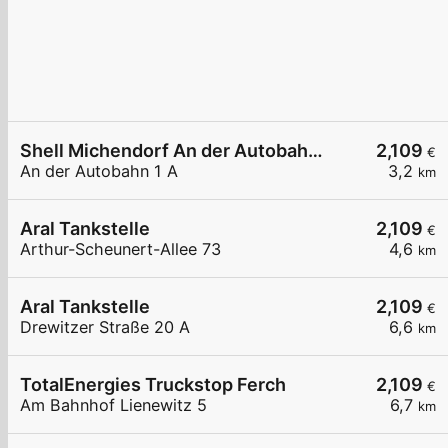
Shell Michendorf An der Autobahn 1 A
2,109
€
An der Autobahn 1 A
3,2
km
Aral Tankstelle
2,109
€
Arthur-Scheunert-Allee 73
4,6
km
Aral Tankstelle
2,109
€
Drewitzer Straße 20 A
6,6
km
TotalEnergies Truckstop Ferch
2,109
€
Am Bahnhof Lienewitz 5
6,7
km