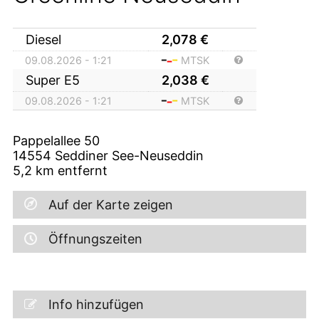
Diesel
2,078
€
09.08.2026 - 1:21
MTSK
Super E5
2,038
€
09.08.2026 - 1:21
MTSK
Pappelallee 50
14554
Seddiner See-Neuseddin
5,2
km entfernt
Auf der Karte zeigen
Öffnungszeiten
Info hinzufügen