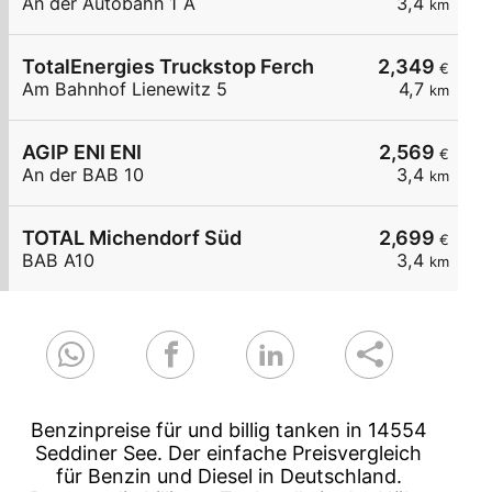
An der Autobahn 1 A
3,4
km
TotalEnergies Truckstop Ferch
2,349
€
Am Bahnhof Lienewitz 5
4,7
km
AGIP ENI ENI
2,569
€
An der BAB 10
3,4
km
TOTAL Michendorf Süd
2,699
€
BAB A10
3,4
km
Benzinpreise für und billig tanken in 14554
Seddiner See. Der einfache Preisvergleich
für Benzin und Diesel in Deutschland.