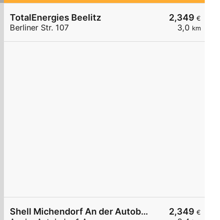
TotalEnergies Beelitz
2,349
€
Berliner Str. 107
3,0
km
Shell Michendorf An der Autobahn 1 A
2,349
€