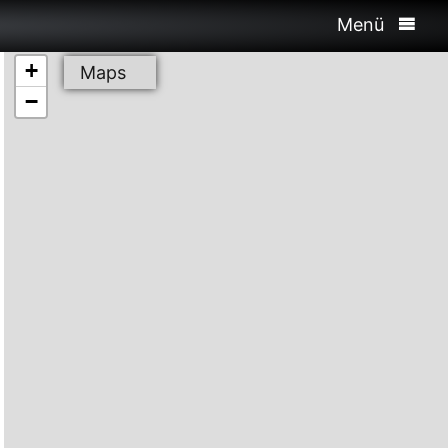
Menü
+
Maps
−