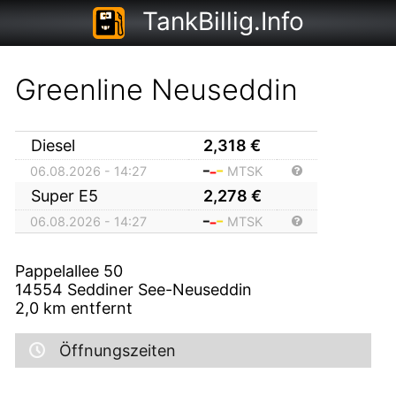
TankBillig.Info
Greenline Neuseddin
Diesel
2,318
€
06.08.2026 - 14:27
MTSK
Super E5
2,278
€
06.08.2026 - 14:27
MTSK
Pappelallee 50
14554
Seddiner See-Neuseddin
2,0
km entfernt
Öffnungszeiten