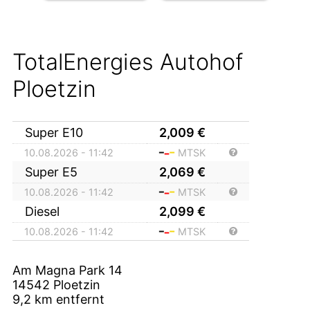
TotalEnergies Autohof
Ploetzin
Super E10
2,009
€
10.08.2026 - 11:42
MTSK
Super E5
2,069
€
10.08.2026 - 11:42
MTSK
Diesel
2,099
€
10.08.2026 - 11:42
MTSK
Am Magna Park 14
14542
Ploetzin
9,2
km entfernt