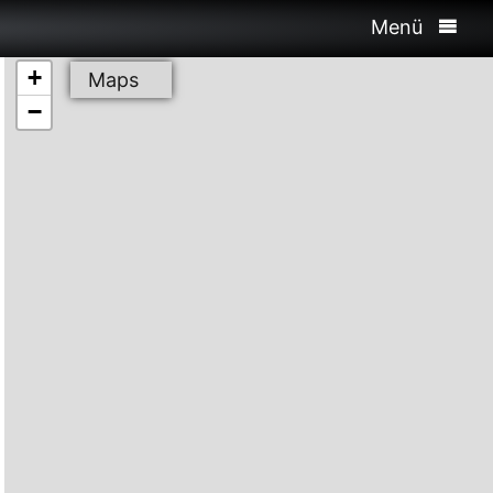
Menü
+
Maps
−