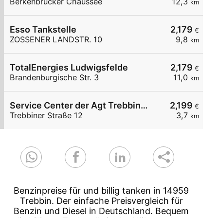
Berkenbrücker Chaussee
12,3
km
Esso Tankstelle
2,179
€
ZOSSENER LANDSTR. 10
9,8
km
TotalEnergies Ludwigsfelde
2,179
€
Brandenburgische Str. 3
11,0
km
Service Center der Agt Trebbiner Straße 12
2,199
€
Trebbiner Straße 12
3,7
km
Benzinpreise für und billig tanken in 14959
Trebbin. Der einfache Preisvergleich für
Benzin und Diesel in Deutschland. Bequem