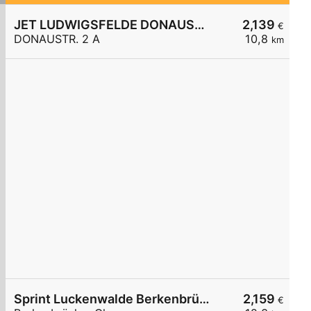
JET LUDWIGSFELDE DONAUSTR. 2 A
2,139
€
DONAUSTR. 2 A
10,8
km
Sprint Luckenwalde Berkenbrücker Chaussee
2,159
€