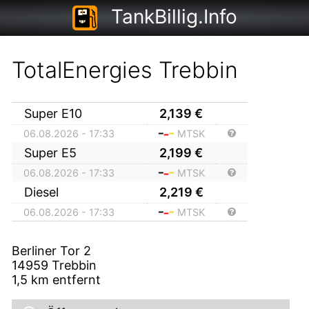
TankBillig.Info
TotalEnergies Trebbin
Super E10
2,139
€
06.08.2026 - 17:33
MTSK
Super E5
2,199
€
06.08.2026 - 17:33
MTSK
Diesel
2,219
€
06.08.2026 - 17:33
MTSK
Berliner Tor 2
14959
Trebbin
1,5
km entfernt