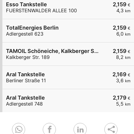
Esso Tankstelle
2,159
€
FUERSTENWALDER ALLEE 100
4,3
km
TotalEnergies Berlin
2,159
€
Adlergestell 623
6,0
km
TAMOIL Schöneiche, Kalkberger Str. 189
2,159
€
Kalkberger Str. 189
8,2
km
Aral Tankstelle
2,169
€
Berliner Straße 11
3,6
km
Aral Tankstelle
2,179
€
Adlergestell 748
5,5
km