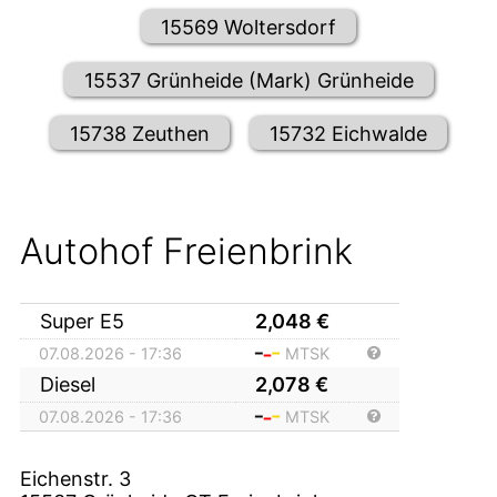
15569 Woltersdorf
15537 Grünheide (Mark) Grünheide
15738 Zeuthen
15732 Eichwalde
Autohof Freienbrink
Super E5
2,048
€
07.08.2026 - 17:36
MTSK
Diesel
2,078
€
07.08.2026 - 17:36
MTSK
Eichenstr. 3