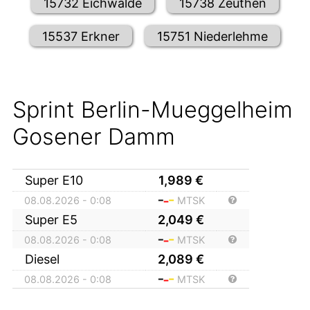
15732 Eichwalde
15738 Zeuthen
15537 Erkner
15751 Niederlehme
Sprint Berlin-Mueggelheim
Gosener Damm
Super E10
1,989
€
08.08.2026 - 0:08
MTSK
Super E5
2,049
€
08.08.2026 - 0:08
MTSK
Diesel
2,089
€
08.08.2026 - 0:08
MTSK