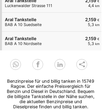
Aral Tankstelle
2,159
€
Luckenwalder Strasse 111
4,4
km
Aral Tankstelle
2,159
€
BAB A 10 Suedseite
5,3
km
Aral Tankstelle
2,159
€
BAB A 10 Nordseite
5,3
km
Benzinpreise für und billig tanken in 15749
Ragow. Der einfache Preisvergleich für
Benzin und Diesel in Deutschland. Bequem
die billigste Tankstelle in der Nähe suchen,
die aktuellen Benzinpreise und
Dieselpreise finden und billig tanken.