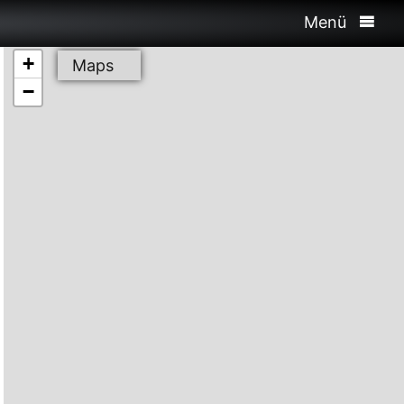
Menü
+
Maps
−