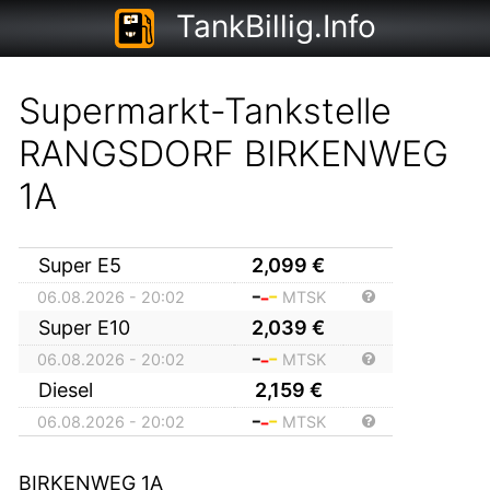
TankBillig.Info
Supermarkt-Tankstelle
RANGSDORF BIRKENWEG
1A
Super E5
2,099
€
06.08.2026 - 20:02
MTSK
Super E10
2,039
€
06.08.2026 - 20:02
MTSK
Diesel
2,159
€
06.08.2026 - 20:02
MTSK
BIRKENWEG 1A