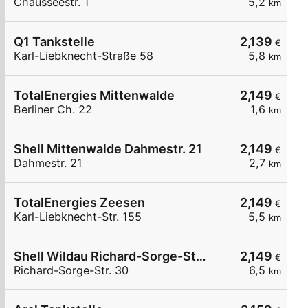
Chausseestr. 1
5,2
km
Q1 Tankstelle
2,139
€
Karl-Liebknecht-Straße 58
5,8
km
TotalEnergies Mittenwalde
2,149
€
Berliner Ch. 22
1,6
km
Shell Mittenwalde Dahmestr. 21
2,149
€
Dahmestr. 21
2,7
km
TotalEnergies Zeesen
2,149
€
Karl-Liebknecht-Str. 155
5,5
km
Shell Wildau Richard-Sorge-Str. 30
2,149
€
Richard-Sorge-Str. 30
6,5
km