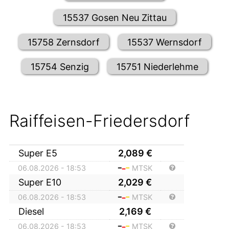
15537 Gosen Neu Zittau
15758 Zernsdorf
15537 Wernsdorf
15754 Senzig
15751 Niederlehme
Raiffeisen-Friedersdorf
Super E5
2,089
€
06.08.2026 - 18:53
MTSK
Super E10
2,029
€
06.08.2026 - 18:53
MTSK
Diesel
2,169
€
06.08.2026 - 18:53
MTSK