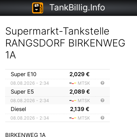
TankBillig.Info
Supermarkt-Tankstelle
RANGSDORF BIRKENWEG
1A
Super E10
2,029
€
08.08.2026 - 2:34
MTSK
Super E5
2,089
€
08.08.2026 - 2:34
MTSK
Diesel
2,139
€
08.08.2026 - 2:34
MTSK
BIRKENWEG 1A