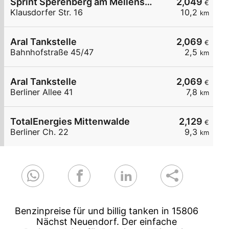
Sprint Sperenberg am Mellensee Klausdorfer Str.
2,049
€
Klausdorfer Str. 16
10,2
km
Aral Tankstelle
2,069
€
Bahnhofstraße 45/47
2,5
km
Aral Tankstelle
2,069
€
Berliner Allee 41
7,8
km
TotalEnergies Mittenwalde
2,129
€
Berliner Ch. 22
9,3
km
Benzinpreise für und billig tanken in 15806
Nächst Neuendorf. Der einfache