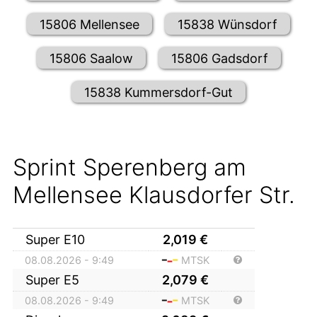
15806 Mellensee
15838 Wünsdorf
15806 Saalow
15806 Gadsdorf
15838 Kummersdorf-Gut
Sprint Sperenberg am
Mellensee Klausdorfer Str.
Super E10
2,019
€
08.08.2026 - 9:49
MTSK
Super E5
2,079
€
08.08.2026 - 9:49
MTSK