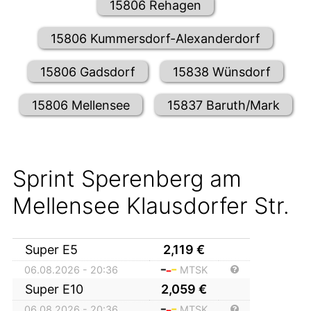
15806 Rehagen
15806 Kummersdorf-Alexanderdorf
15806 Gadsdorf
15838 Wünsdorf
15806 Mellensee
15837 Baruth/Mark
Sprint Sperenberg am
Mellensee Klausdorfer Str.
Super E5
2,119
€
06.08.2026 - 20:36
MTSK
Super E10
2,059
€
06.08.2026 - 20:36
MTSK