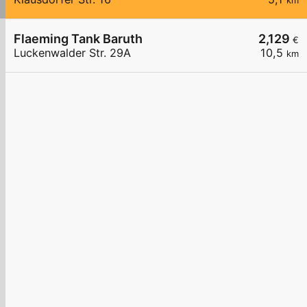
km
Flaeming Tank Baruth
2,129
€
Luckenwalder Str. 29A
10,5
km