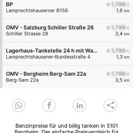
BP
≥ 1,799
€
Lamprechtshauserner B156
1,6
km
OMV - Salzburg Schiller Straße 28
≥ 1,799
€
Schiller Strasse 28
3,4
km
Lagerhaus-Tankstelle 24 h mit Waschportal
≥ 1,799
€
Lamprechtshausener-Bundesstraße 4
1,3
km
OMV - Bergheim Berg-Sam 22a
≥ 1,799
€
Berg-Sam 22a
3,5
km
Benzinpreise für und billig tanken in 5101
Bergheim. Der einfache Preisvergleich für