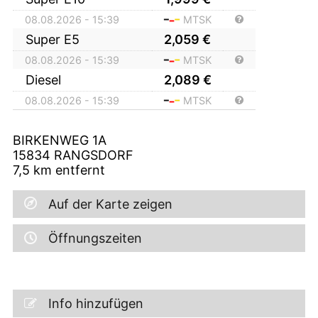
08.08.2026 - 15:39
MTSK
Super E5
2,059
€
08.08.2026 - 15:39
MTSK
Diesel
2,089
€
08.08.2026 - 15:39
MTSK
BIRKENWEG 1A
15834
RANGSDORF
7,5
km entfernt
Auf der Karte zeigen
Öffnungszeiten
Info hinzufügen