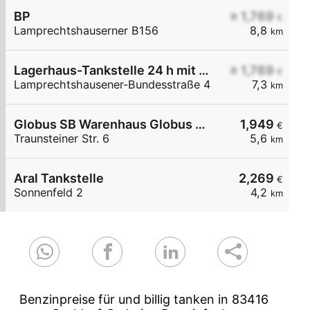
BP
≥ 1,769
€
Lamprechtshauserner B156
8,8
km
Lagerhaus-Tankstelle 24 h mit Waschportal
≥ 1,769
€
Lamprechtshausener-Bundesstraße 4
7,3
km
Globus SB Warenhaus Globus Handelshof St. Wendel GmbH & Co. KG Betriebsstätte Freilassing
1,949
€
Traunsteiner Str. 6
5,6
km
Aral Tankstelle
2,269
€
Sonnenfeld 2
4,2
km
Benzinpreise für und billig tanken in 83416