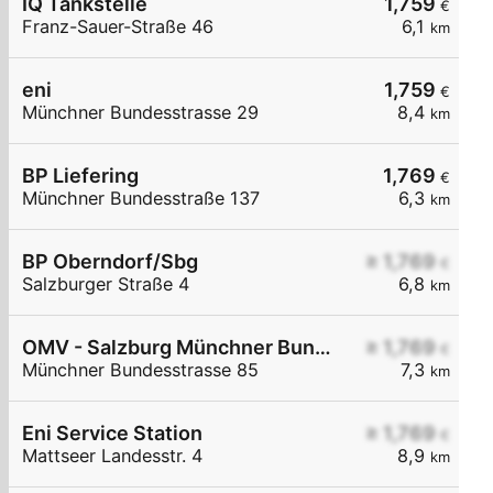
IQ Tankstelle
1,759
€
Franz-Sauer-Straße 46
6,1
km
eni
1,759
€
Münchner Bundesstrasse 29
8,4
km
BP Liefering
1,769
€
Münchner Bundesstraße 137
6,3
km
BP Oberndorf/Sbg
≥ 1,769
€
Salzburger Straße 4
6,8
km
OMV - Salzburg Münchner Bundesstraße 85
≥ 1,769
€
Münchner Bundesstrasse 85
7,3
km
Eni Service Station
≥ 1,769
€
Mattseer Landesstr. 4
8,9
km