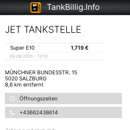
TankBillig.Info
JET TANKSTELLE
Super E10
1,719
€
09.08.2026 - 13:10
MÜNCHNER BUNDESSTR. 15
5020
SALZBURG
8,6
km entfernt
Öffnungszeiten
+43662438614