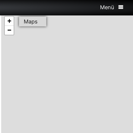
Menü
+
Maps
−