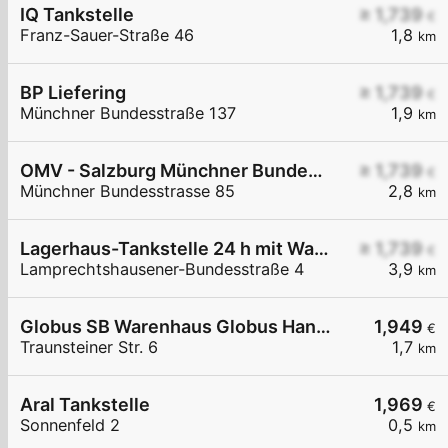
IQ Tankstelle
≥ 1,739
€
Franz-Sauer-Straße 46
1,8
km
BP Liefering
≥ 1,739
€
Münchner Bundesstraße 137
1,9
km
OMV - Salzburg Münchner Bundesstraße 85
≥ 1,739
€
Münchner Bundesstrasse 85
2,8
km
Lagerhaus-Tankstelle 24 h mit Waschportal
≥ 1,739
€
Lamprechtshausener-Bundesstraße 4
3,9
km
Globus SB Warenhaus Globus Handelshof St. Wendel GmbH & Co. KG Betriebsstätte Freilassing
1,949
€
Traunsteiner Str. 6
1,7
km
Aral Tankstelle
1,969
€
Sonnenfeld 2
0,5
km